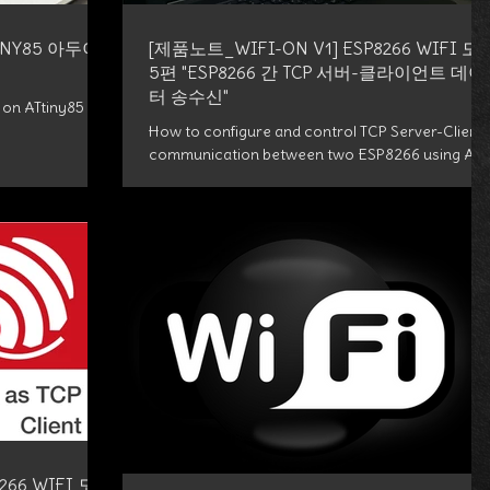
INY85 아두이
[제품노트_WIFI-ON V1] ESP8266 WIFI 모
5편 "ESP8266 간 TCP 서버-클라이언트 데이
터 송수신"
 on ATtiny85
How to configure and control TCP Server-Client
communication between two ESP8266 using AT
commands
266 WIFI 모듈