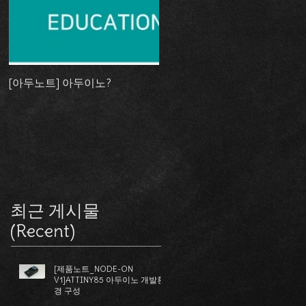
듈
[아두노트] 아두이노?
최근 게시물
(Recent)
[제품노트_NODE-ON
V1]ATTINY85 아두이노 개발환
경 구성