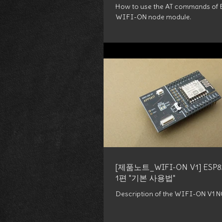
How to use the AT commands of 
WIFI-ON node module.
[제품노트_WIFI-ON V1] ESP8
1편 "기본 사용법"
Description of the WIFI-ON V