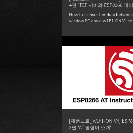
4편 "TCP 서버와 ESP8266 
How to transmitter data between 
window PC and a WIFI-ON V1 n
[제품노트_WIFI-ON V1] ESP8
2편 "AT 명령어 소개"