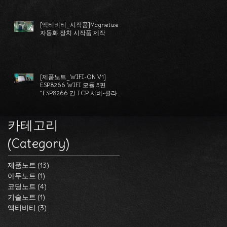
듈
[액티비티_시작품]Magnetizer
자동화 장치 시작품 제작
T
[제품노트_WIFI-ON V1]
ESP8266 WIFI 모듈 5편
"ESP8266 간 TCP 서버-클라이
언트 데이터 송수신"
카테고리
(Category)
제품노트
(13)
게시물 13개
아두노트
(1)
게시물 1개
코딩노트
(4)
게시물 4개
기술노트
(1)
게시물 1개
모
액티비티
(3)
게시물 3개