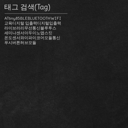
태그 검색(Tag)
ATtiny85
BLE
BLUETOOTH
WIFI
교육
디지털 입출력
디지털입출력
라이브러리
무선통신
블루투스
세미나
센서
아두이노
앱스킷
온도센서
와이파이
코어모듈
통신
푸시버튼
허브모듈